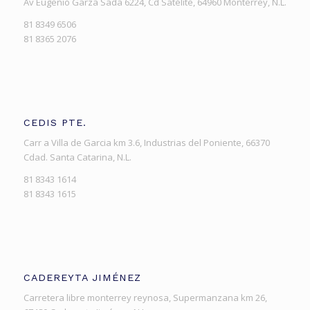
Av Eugenio Garza Sada 6224, Cd Satélite, 64960 Monterrey, N.L.
81 8349 6506
81 8365 2076
CEDIS PTE.
Carr a Villa de Garcia km 3.6, Industrias del Poniente, 66370
Cdad. Santa Catarina, N.L.
81 8343 1614
81 8343 1615
CADEREYTA JIMÉNEZ
Carretera libre monterrey reynosa, Supermanzana km 26,