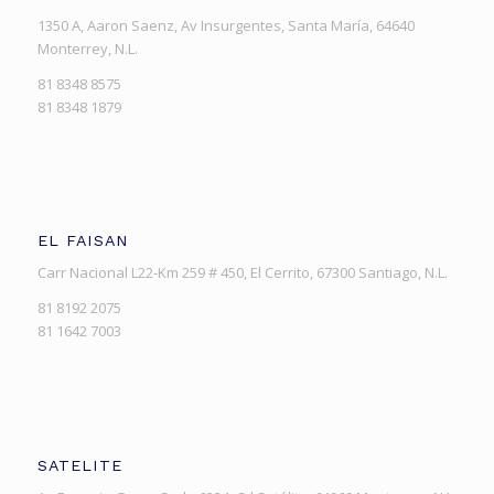
1350 A, Aaron Saenz, Av Insurgentes, Santa María, 64640
Monterrey, N.L.
81 8348 8575
81 8348 1879
EL FAISAN
Carr Nacional L22-Km 259 # 450, El Cerrito, 67300 Santiago, N.L.
81 8192 2075
81 1642 7003
SATELITE