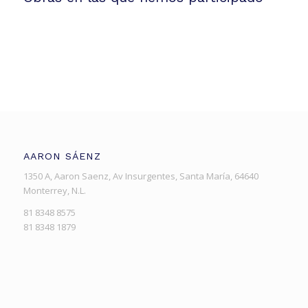
AARON SÁENZ
1350 A, Aaron Saenz, Av Insurgentes, Santa María, 64640
Monterrey, N.L.
81 8348 8575
81 8348 1879