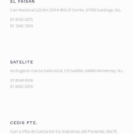
EL FAISAN
Carr Nacional L22-Km 259 # 450, El Cerrito, 67300 Santiago, N.L.
81 8192 2075
81 1642 7003
SATELITE
Av Eugenio Garza Sada 6224, Cd Satélite, 64960 Monterrey, N.L.
81 8349 6506
81 8365 2076
CEDIS PTE.
Carr a Villa de Garcia km 3.6, Industrias del Poniente, 66370