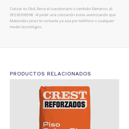
Cotizar es fácil, llena el cuestionario o también llámanos al:
(81) 83300598. Al pedir una cotización estas autorizando que
Materiales Jerez te contacte ya sea por teléfono o cualquier
medio tecnológico.
PRODUCTOS RELACIONADOS