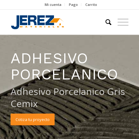
Mi cuenta
Pago
Carrito
ADHESIVO
PORCELANICO
Adhesivo Porcelanico Gris
Cemix
Cotiza tu proyecto