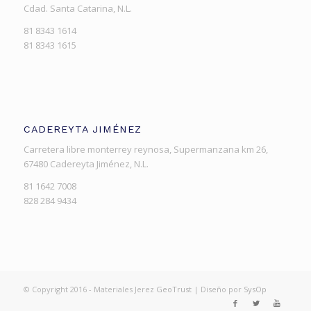
Cdad. Santa Catarina, N.L.
81 8343 1614
81 8343 1615
CADEREYTA JIMÉNEZ
Carretera libre monterrey reynosa, Supermanzana km 26,
67480 Cadereyta Jiménez, N.L.
81 1642 7008
828 284 9434
© Copyright 2016 - Materiales Jerez
GeoTrust
| Diseño por
SysOp