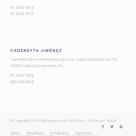
81 8343 1614
81 8343 1615
CADEREYTA JIMÉNEZ
Carretera libre monterrey reynosa, Supermanzana km 26,
67480 Cadereyta Jiménez, N.L.
81 1642 7008
828 284 9434
© Copyright 2016 - Materiales Jerez
GeoTrust
| Diseño por
SysOp
Inicio
Nosotros
Productos
Servicios