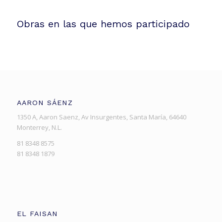
Obras en las que hemos participado
AARON SÁENZ
1350 A, Aaron Saenz, Av Insurgentes, Santa María, 64640
Monterrey, N.L.
81 8348 8575
81 8348 1879
EL FAISAN