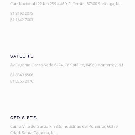
Carr Nacional L22-Km 259 # 450, El Cerrito, 67300 Santiago, N.L.
81 8192 2075
81 1642 7003
SATELITE
Av Eugenio Garza Sada 6224, Cd Satélite, 64960 Monterrey, N.L.
81 8349 6506
81 8365 2076
CEDIS PTE.
Carr a Villa de Garcia km 3.6, Industrias del Poniente, 66370
Cdad. Santa Catarina, N.L.