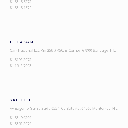
81 8348 8575
81 8348 1879
EL FAISAN
Carr Nacional L22-Km 259 # 450, El Cerrito, 67300 Santiago, N.L.
81 8192 2075
81 1642 7003
SATELITE
Av Eugenio Garza Sada 6224, Cd Satélite, 64960 Monterrey, N.L.
81 8349 6506
81 8365 2076