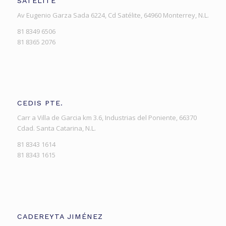
SATELITE
Av Eugenio Garza Sada 6224, Cd Satélite, 64960 Monterrey, N.L.
81 8349 6506
81 8365 2076
CEDIS PTE.
Carr a Villa de Garcia km 3.6, Industrias del Poniente, 66370
Cdad. Santa Catarina, N.L.
81 8343 1614
81 8343 1615
CADEREYTA JIMÉNEZ