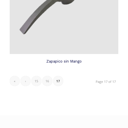
Zapapico sin Mango
«
‹
15
16
17
Page 17 of 17