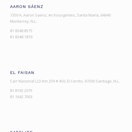
AARON SÁENZ
1350 A, Aaron Saenz, Av Insurgentes, Santa María, 64640
Monterrey, N.L.
81 8348 8575
81 8348 1879
EL FAISAN
Carr Nacional L22-Km 259 # 450, El Cerrito, 67300 Santiago, N.L.
81 8192 2075
81 1642 7003