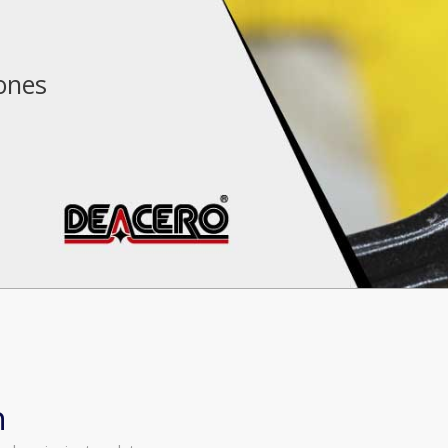
iones
n