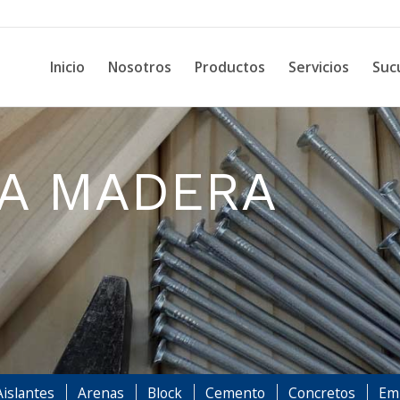
Inicio
Nosotros
Productos
Servicios
Suc
RA MADERA
Aislantes
Arenas
Block
Cemento
Concretos
Emb