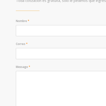
Toda cotización es gratuita, solo le pedimos que ingres
Nombre
*
Correo
*
Message
*