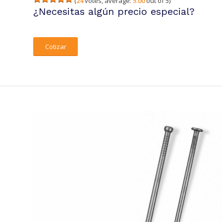
(
24
votes, average:
5.00
out of 5)
¿Necesitas algún precio especial?
Cotizar