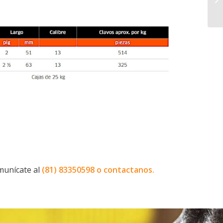
munícate al
(81) 83350598 o
contactanos
.