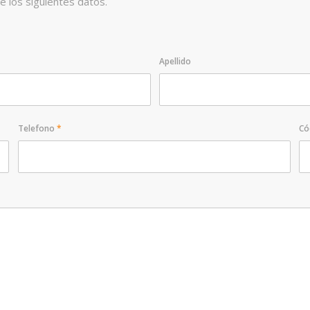
e los siguientes datos.
Apellido
Telefono
*
Có