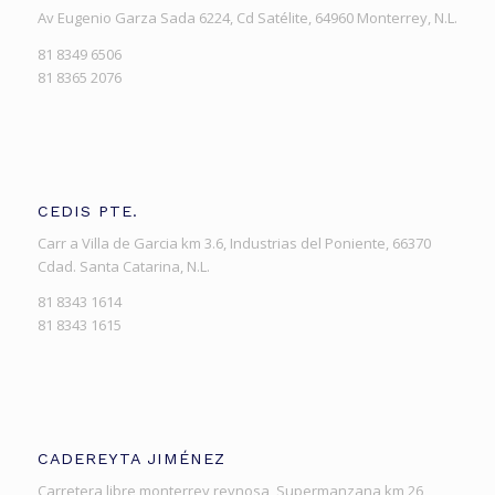
Av Eugenio Garza Sada 6224, Cd Satélite, 64960 Monterrey, N.L.
81 8349 6506
81 8365 2076
CEDIS PTE.
Carr a Villa de Garcia km 3.6, Industrias del Poniente, 66370
Cdad. Santa Catarina, N.L.
81 8343 1614
81 8343 1615
CADEREYTA JIMÉNEZ
Carretera libre monterrey reynosa, Supermanzana km 26,