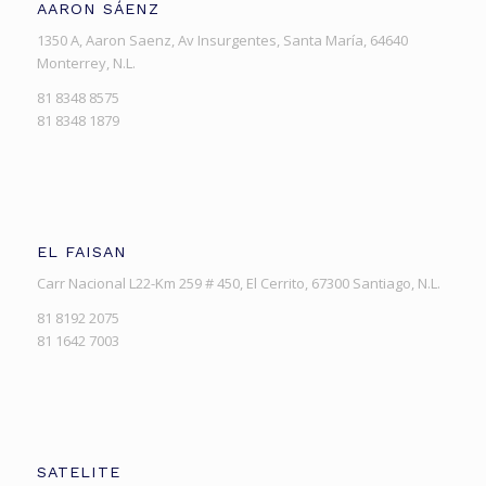
AARON SÁENZ
1350 A, Aaron Saenz, Av Insurgentes, Santa María, 64640
Monterrey, N.L.
81 8348 8575
81 8348 1879
EL FAISAN
Carr Nacional L22-Km 259 # 450, El Cerrito, 67300 Santiago, N.L.
81 8192 2075
81 1642 7003
SATELITE