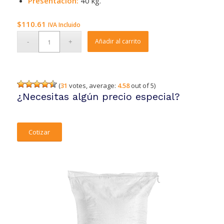
Presentación:
40 kg.
$
110.61
IVA Incluido
Añadir al carrito
(
31
votes, average:
4.58
out of 5)
¿Necesitas algún precio especial?
Cotizar